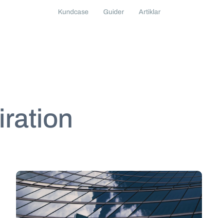
Kundcase
Guider
Artiklar
iration