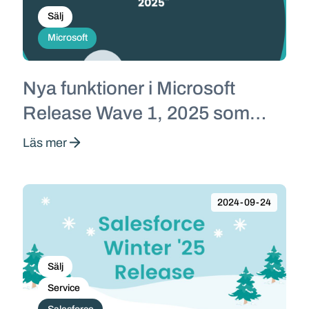
Sälj
Microsoft
Nya funktioner i Microsoft
Release Wave 1, 2025 som
lyfter försäljningen
Läs mer
2024-09-24
Sälj
Service