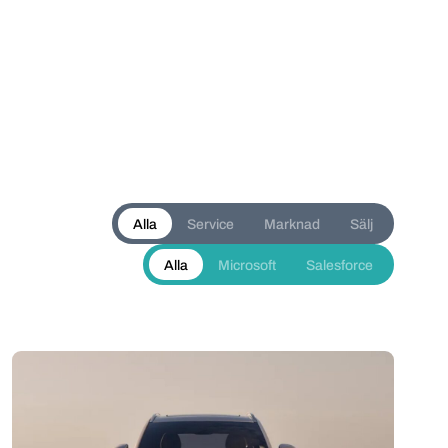
Alla
Service
Marknad
Sälj
Alla
Microsoft
Salesforce