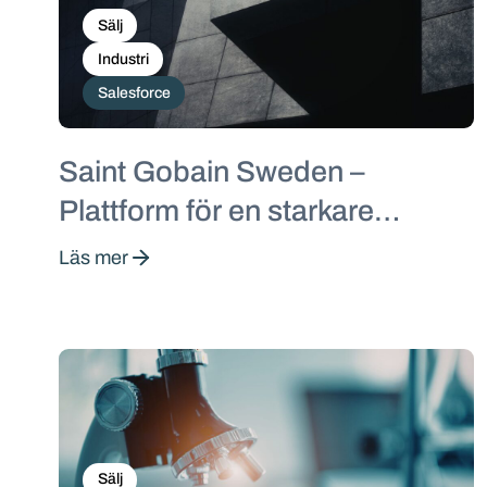
Sälj
Industri
Salesforce
Saint Gobain Sweden –
Plattform för en starkare
säljorganisation
Läs mer
Sälj