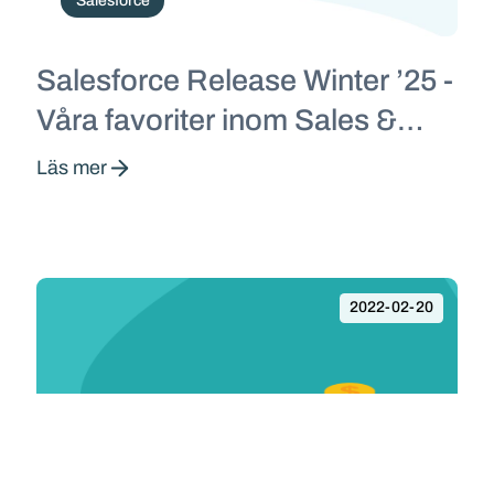
Salesforce
Salesforce Release Winter ’25 -
Våra favoriter inom Sales &
Service!
Läs mer
2022-02-20