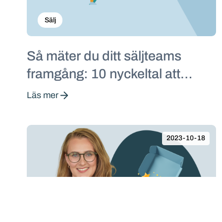
Sälj
Så mäter du ditt säljteams
framgång: 10 nyckeltal att
använda
Läs mer
2023-10-18
Sälj