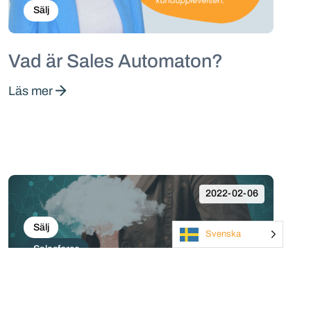
Sälj
Vad är Sales Automaton?
Läs mer
2022-02-06
Sälj
Svenska
Salesforce
Sales Cloud - Så fungerar det