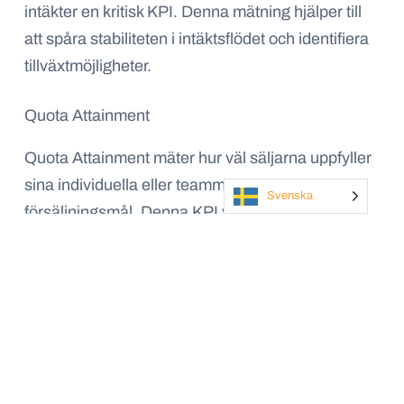
intäkter en kritisk KPI. Denna mätning hjälper till
att spåra stabiliteten i intäktsflödet och identifiera
tillväxtmöjligheter.
Quota Attainment
Quota Attainment mäter hur väl säljarna uppfyller
sina individuella eller teammässiga
Svenska
försäljningsmål. Denna KPI visar hur effektivt
säljteamen arbetar i förhållande till sina mål och
kan användas för att sätta realistiska
förväntningar.
Kundförvärvskostnad (CAC)
Kundförvärvskostnad visar kostnaden för att vinna