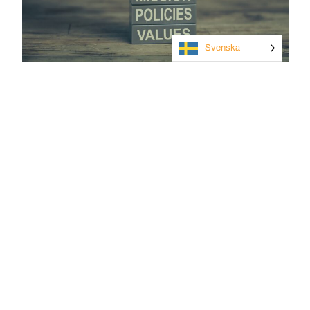
Svenska
Governance - så fungerar det
Läs mer