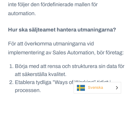
inte följer den fördefinierade mallen för
automation.
Hur ska säljteamet hantera utmaningarna?
För att överkomma utmaningarna vid
implementering av Sales Automation, bör företag:
Börja med att rensa och strukturera sin data för
att säkerställa kvalitet.
Etablera tydliga ”Ways of Working” tidigt i
Svenska
processen.
Investerar i utbildning och förändringsledning
för att säkerställa användarnas samarbete.
Undvik att ”överautomatisera” och i sträva efter
flexibilitet i systemet.
Implementera automatisering i faser och se