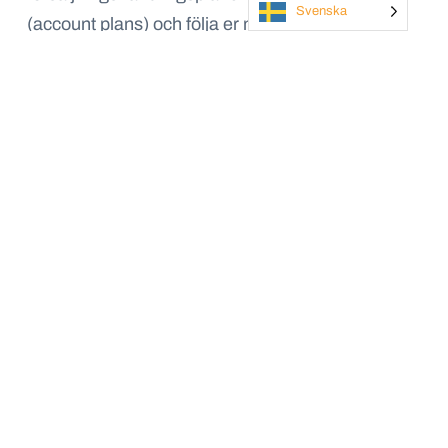
Svenska
(account plans) och följa er måluppfyllnad för
varje konto.
White Space: Identifiera möjligheter för
merförsäljning
Spring 25 levererar komponenten ”Account Plan