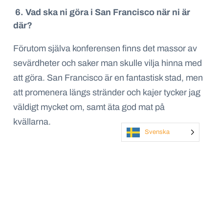
6. Vad ska ni göra i San Francisco när ni är
där?
Förutom själva konferensen finns det massor av
sevärdheter och saker man skulle vilja hinna med
att göra. San Francisco är en fantastisk stad, men
att promenera längs stränder och kajer tycker jag
väldigt mycket om, samt äta god mat på
kvällarna.
Svenska
7. Vilken Salesforce-maskot tycker du bäst
om och varför?
Astro är den gulligaste tycker jag, han är också
universell och symboliserar hela Salesforce
ekosystem. Samtidigt står Codey min roll mycket