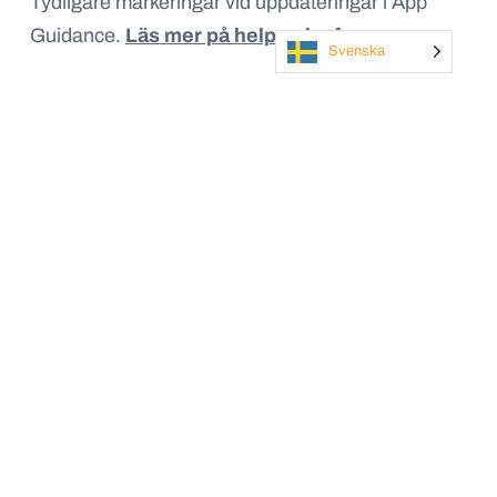
Tydligare markeringar vid uppdateringar i App
Guidance.
Läs mer på help.salesforce.com
Svenska
5. Permissions: utökad tillgång till specifika
användare
I Salesforce nya release kan nu specifika
användare få utökad tillgång till systemet. Genom
att ge användarna befogenheter eller möjlighet att
se information för specifika delar av systemet som
tillexempel vissa fält eller objekt. Det innebär att
du kan få större insyn om det är någonting som
din roll kräver.
Läs mer på help.salesforce.com
6. Relaterade listor: Ökad produktivitet med
massåtgärder på relaterade listor (Beta)