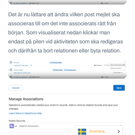
Det
är nu
lättare
att
ändra vilken post mejlet ska
associeras till
om det inte a
ss
o
c
ierats rätt från
början. Som
visualiserat nedan klickar man
endast på pilen
vid aktiviteten
som ska
redigeras
och därifrån
ta bort relationen eller byta relation
.
Svenska