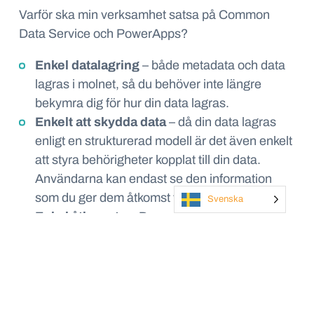
Varför ska min verksamhet satsa på Common
Data Service och PowerApps?
Enkel datalagring
– både metadata och data
lagras i molnet, så du behöver inte längre
bekymra dig för hur din data lagras.
Enkelt att skydda data
– då din data lagras
enligt en strukturerad modell är det även enkelt
att styra behörigheter kopplat till din data.
Användarna kan endast se den information
som du ger dem åtkomst till.
Svenska
Enkel åtkomst av Dynamics 365-data
– din
data från alla Dynamics 365-program kan nu
lagras i Common Data Service, så att du på ett
smidigt sätt ska kunna skapa appar med
åtkomst till all din Dynamics 365-data.
Smarta funktioner för metadata
– du kan nu