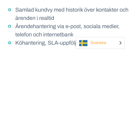
Samlad kundvy med historik över kontakter och
ärenden i realtid
Ärendehantering via e-post, sociala medier,
telefon och internetbank
Köhantering, SLA-uppföljning och automatisk
Svenska
ärendefördelning
Enhetligt nordiskt arbetssätt med stöd för
landspecifika variationer
Löpande förvaltning och vidareutveckling i
gemensamt leveransteam
Resultatet – starkare servicegrad och
gemensamma arbetssätt
Ökad servicegrad gentemot kunder och internt
tack vare samlad information och effektivare