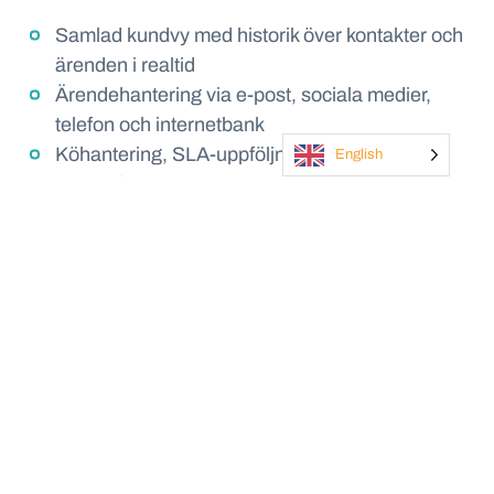
Samlad kundvy med historik över kontakter och
ärenden i realtid
Ärendehantering via e-post, sociala medier,
telefon och internetbank
Köhantering, SLA-uppföljning och automatisk
English
ärendefördelning
Enhetligt nordiskt arbetssätt med stöd för
landspecifika variationer
Löpande förvaltning och vidareutveckling i
gemensamt leveransteam
Resultatet – starkare servicegrad och
gemensamma arbetssätt
Ökad servicegrad gentemot kunder och internt
tack vare samlad information och effektivare