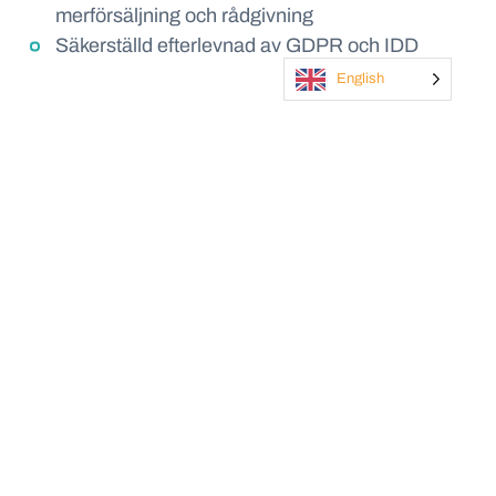
merförsäljning och rådgivning
Säkerställd efterlevnad av GDPR och IDD
English
Resultatet – starkare kundrelationer
och bättre samarbete
Medarbetarna kan ge snabbare och mer
proaktiv service tack vare att all
kundinformation finns samlad och lättillgänglig.
Risken att ärenden faller mellan stolarna
minskar när hela organisationen arbetar i ett
och samma system.
Det interna samarbetet har stärkts och
kommunikationen mellan medarbetare har
blivit enklare och mer effektiv.
Sammanfattning