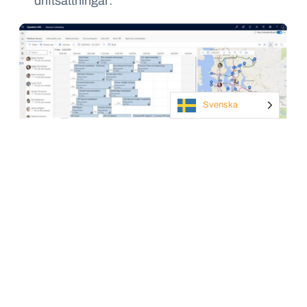
driftsättningar:
Svenska
Power Platform:
Microsoft Power Platform gör det möjligt för
användare och organisationer att analysera,
agera på och automatisera data för att digitalt
transformera sin verksamhet. Microsoft Power