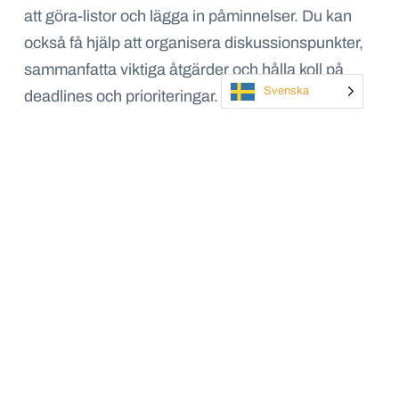
att göra-listor och lägga in påminnelser. Du kan
också få hjälp att organisera diskussionspunkter,
sammanfatta viktiga åtgärder och hålla koll på
Svenska
deadlines och prioriteringar.
”Jag använder AI och ChatGPT i mitt dagliga
arbete och uppmuntrar mina kollegor att använda
det också. Det avlastar, underlättar och
effektiviserar min vardag något enormt och hjälper
mig med alltifrån att ta fram en första draft för att
skriva ett tal, till att korrekturläsa en text och spåna
idéer kring nya strategier eller arbetssätt. Det är
däremot viktigt att inte populera AI med känsliga
eller kundspecifika data. Jag ser verkligen fram
emot att börja använda Copilot i mitt dagliga
arbete.”