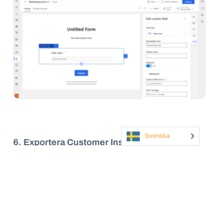
Svenska
6. Exportera Customer Insights-data
Custom
er
Insights
–
Journeys
har tidigare erbjudit
avancerade funktioner för anpassad rapportering
via Microsoft
Fabric
. Många företag har dock
redan befintliga system, och tack vare ny
a