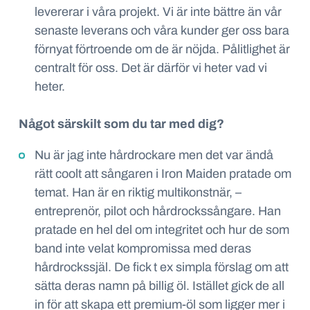
levererar i våra projekt. Vi är inte bättre än vår
senaste leverans och v
åra kunder ger oss bara
förnyat förtroende om de är nöjda.
Pålitlighet är
centralt för oss. Det är därför vi heter vad vi
heter.
Något särskilt som du tar med dig?
Nu är jag inte hårdrockare men det var ändå
rätt coolt att sångaren i Iron Maiden pratade om
temat. Han är en riktig multikonstnär, –
entreprenör, pilot och hårdrockssångare. Han
pratade en hel del om integritet och hur de som
band inte velat kompromissa med deras
hårdrockssjäl. De fick t ex simpla förslag om att
sätta deras namn på billig öl. Istället gick de all
in för att skapa ett premium-
ö
l som ligger mer i