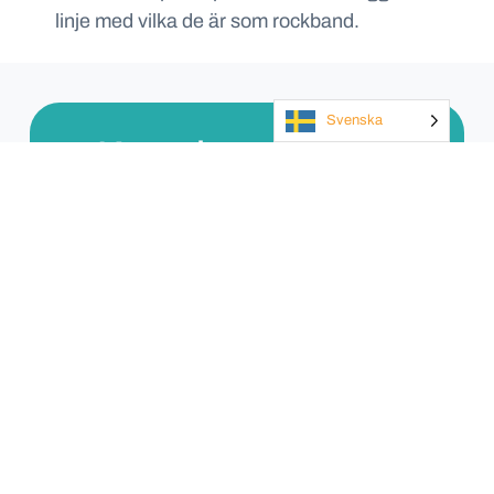
linje med vilka de är som rockband.
Svenska
Kontakta oss idag
Eller ring oss på
+46 8 55 80 25 08
Kontakta oss idag