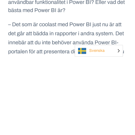
användbar funktionalitet i Power BI? Eller vad det
bästa med Power BI är?
– Det som är coolast med Power BI just nu är att
det går att bädda in rapporter i andra system. Det
innebär att du inte behöver använda Power BI-
portalen för att presentera dina rapporter, utan du
Svenska
kan istället välja att visa dem direkt i ett annan
system som till exempel vi har gjort – vi visar våra
Power BI-rapporter i vårt eget CRM-system. Du
kan dessutom anpassa rapportens utseende
både för dator och mobil, berättar Markus och
Kristjan fortsätter:
– Jag skulle säga att det bästa med Power BI är
att rapporterna är dynamiska och interaktiva. Du