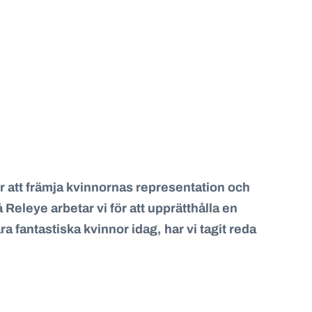
ör att främja kvinnornas representation och
å Releye
arbetar
vi
för
att upprätthålla
en
ra fantastisk
a kvinnor
idag
,
har
vi tagit reda