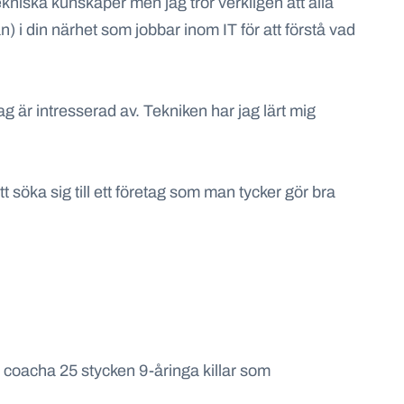
tekniska kunskaper men jag tror verkligen att alla
) i din närhet som jobbar inom IT för att förstå vad
 är intresserad av. Tekniken har jag lärt mig
t söka sig till ett företag som man tycker gör bra
ch coacha
25 stycken
9-åringa killar som