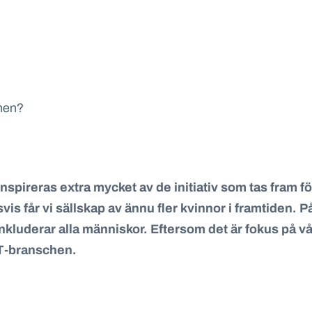
chen?
inspireras extra mycket av de initiativ som tas fram f
 får vi sällskap av ännu fler kvinnor i framtiden.
P
inkluderar
alla
människor
.
Eftersom det är fokus på
vå
T-branschen
.