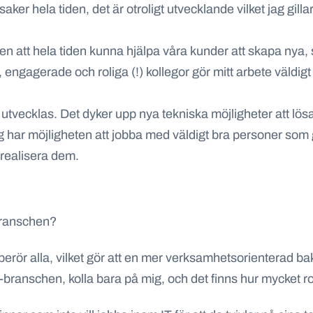
aker hela tiden, det är otroligt utvecklande vilket jag gillar
n att hela tiden kunna hjälpa våra kunder att skapa nya,
engagerade och roliga (!) kollegor gör mitt arbete väldigt
utvecklas. Det dyker upp nya tekniska möjligheter att lösa
h jag har möjligheten att jobba med väldigt bra personer s
realisera dem.
-branschen?
 berör alla, vilket gör att en mer verksamhetsorienterad 
IT-branschen, kolla bara på mig, och det finns hur mycket 