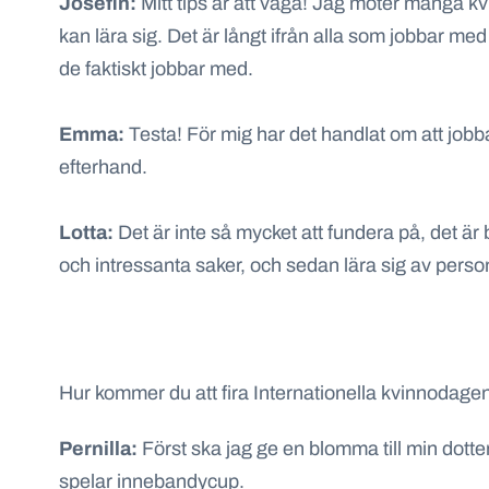
Josefin:
Mitt tips är att våga! Jag möter många kvi
kan lära sig. Det är långt ifrån alla som jobbar me
de faktiskt jobbar med.
Emma:
Testa! För mig har det handlat om att jobb
efterhand.
Lotta:
Det är inte så mycket att fundera på, det är
och intressanta saker, och sedan lära sig av pers
Hur kommer du att fira Internationella kvinnodage
Pernilla
:
Först ska jag ge en blomma till min dot
spelar
innebandycup
.