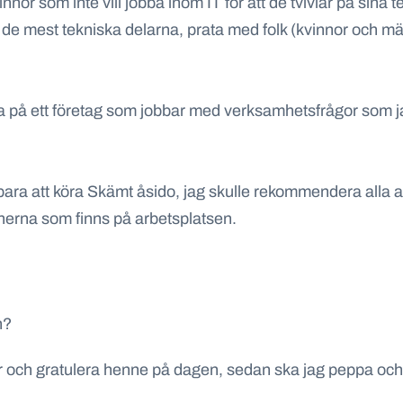
nnor som inte vill jobba inom IT för att de tvivlar på sina 
d de mest tekniska delarna, prata med folk (kvinnor och män
a på ett företag som jobbar med verksamhetsfrågor som jag
 bara att köra Skämt åsido, jag skulle rekommendera alla at
onerna som finns på arbetsplatsen.
n?
ter och gratulera henne på dagen, sedan ska jag peppa o