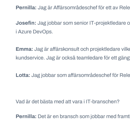
Pernilla:
Jag är Affärsområdeschef för ett av
Rel
Josefin:
Jag jobbar som senior IT-projektledare oc
i
Azure
DevOps
.
Emma:
Jag
är
affärskonsult och projektledare vil
kundservice. Jag är också teamledare för ett gä
Lotta:
Jag jobbar som affärsområdeschef för
Rel
Vad är det bästa med att vara i IT-branschen?
Pernilla
:
Det är en bransch som jobbar med framtide