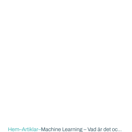
Hem
–
Artiklar
–
Machine Learning – Vad är det och hur kan jag använda mig av det?