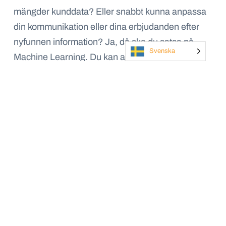
mängder kunddata? Eller snabbt kunna anpassa
din kommunikation eller dina erbjudanden efter
nyfunnen information? Ja, då ska du satsa på
Svenska
Machine Learning. Du kan applicera Machine
Learning på hela kundlivscykeln. Det kommer
hjälpa dig att upptäcka mönster som till exempel
när en kund har behov av att utveckla en affär
eller håller på att lämna dig.
Du kan även använda Machine Learning för att att
analysera historisk data och göra intelligenta
antaganden om framtiden – exempelvis genom att
förutspå vad som kommer hända – det kommer
hjälpa dig att planera och fördela dina resurser
bättre.