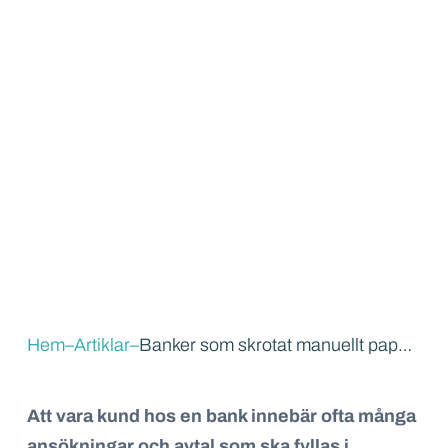
Hem
–
Artiklar
–
Banker som skrotat manuellt pappersarbete – så blev effekterna
Att vara kund hos en bank innebär ofta många
ansökningar och avtal som ska
fyllas i