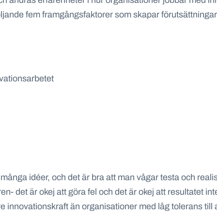
 och andras erfarenheter i hur organisationer jobbar med 
följande fem framgångsfaktorer som skapar förutsättningar
ovationsarbetet
 många idéer, och det är bra att man vågar testa och reali
 det är okej att göra fel och det är okej att resultatet inte
re innovationskraft än organisationer med låg tolerans till