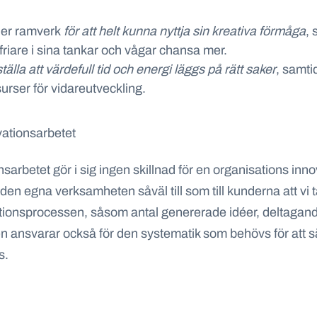
ller ramverk
för att helt kunna nyttja sin kreativa förmåga
, 
i friare i sina tankar och vågar chansa mer.
tälla att värdefull tid och energi läggs på rätt saker
, samti
surser för vidareutveckling.
ovationsarbetet
rbetet gör i sig ingen skillnad för en organisations innovat
l den egna verksamheten såväl till som till kunderna att vi 
ovationsprocessen, såsom antal genererade idéer, deltagand
en ansvarar också för den systematik som behövs för att s
s.