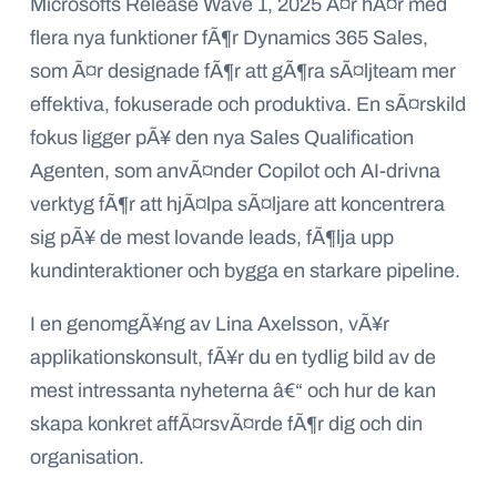
Microsofts Release Wave 1, 2025 Ã¤r hÃ¤r med
flera nya funktioner fÃ¶r Dynamics 365 Sales,
som Ã¤r designade fÃ¶r att gÃ¶ra sÃ¤ljteam mer
effektiva, fokuserade och produktiva. En sÃ¤rskild
fokus ligger pÃ¥ den nya Sales Qualification
Agenten, som anvÃ¤nder Copilot och AI-drivna
verktyg fÃ¶r att hjÃ¤lpa sÃ¤ljare att koncentrera
sig pÃ¥ de mest lovande leads, fÃ¶lja upp
kundinteraktioner och bygga en starkare pipeline.
I en genomgÃ¥ng av Lina Axelsson, vÃ¥r
applikationskonsult, fÃ¥r du en tydlig bild av de
mest intressanta nyheterna â€“ och hur de kan
skapa konkret affÃ¤rsvÃ¤rde fÃ¶r dig och din
organisation.