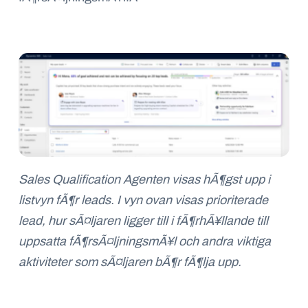
Sales
Qualification
Agenten visas hÃ¶gst upp i
listvyn fÃ¶r
leads
. I
vy
n ovan
visas
prioriterade
lead
, hur sÃ¤ljaren ligger till i fÃ¶rhÃ¥llande till
uppsatta fÃ¶rsÃ¤ljningsmÃ¥l
och andra viktiga
aktiviteter som sÃ¤ljaren bÃ¶r fÃ¶lja upp.