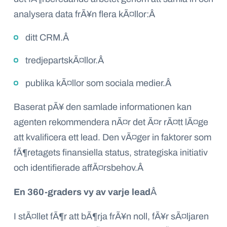
analysera data frÃ¥n flera kÃ¤llor:
Â
ditt CRM.
Â
tredjepartskÃ¤llor.
Â
publika kÃ¤llor som sociala medier.Â
Baserat pÃ¥ den samlade informationen kan
agenten rekommendera nÃ¤r det Ã¤r rÃ¤tt lÃ¤ge
att kvalificera ett lead. Den vÃ¤ger in faktorer som
fÃ¶retagets finansiella status, strategiska initiativ
och identifierade affÃ¤rsbehov.
Â
En 360-graders vy av varje lead
Â
I stÃ¤llet fÃ¶r att bÃ¶rja frÃ¥n noll, fÃ¥r sÃ¤ljaren