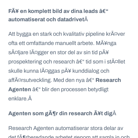
FÃ¥ en komplett bild av dina leads â€“
automatiserat och datadrivet
Â
Att bygga en stark och kvalitativ pipeline krÃ¤ver
ofta ett omfattande manuellt arbete. MÃ¥nga
sÃ¤ljare lÃ¤gger en stor del av sin tid pÃ¥
prospektering och research â€“ tid som i stÃ¤llet
skulle kunna lÃ¤ggas pÃ¥ kunddialog och
affÃ¤rsutveckling. Med den nya â€“
Research
Agenten
â€“ blir den processen betydligt
enklare.
Â
Agenten som gÃ¶r din research Ã¥t dig
Â
Research Agenten automatiserar stora delar av
det fÃ¶rberedande arbetet genom att samla in och