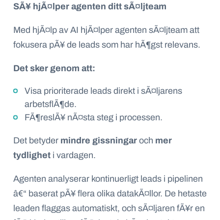
SÃ¥ hjÃ¤lper agenten ditt sÃ¤ljteam
Med hjÃ¤lp av AI hjÃ¤lper agenten sÃ¤ljteam att
fokusera pÃ¥ de leads som har hÃ¶gst relevans.
Det sker genom att:
Visa prioriterade leads direkt i sÃ¤ljarens
arbetsflÃ¶de.
FÃ¶reslÃ¥ nÃ¤sta steg i processen.
Det betyder
mindre gissningar
och
mer
tydlighet
i vardagen.
Agenten analyserar kontinuerligt leads i pipelinen
â€“ baserat pÃ¥ flera olika datakÃ¤llor. De hetaste
leaden flaggas automatiskt, och sÃ¤ljaren fÃ¥r en