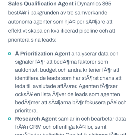
Sales Qualification Agent
i Dynamics 365
bestÃ¥r i bakgrunden av tre samverkande
autonoma agenter som hjÃ¤lper sÃ¤ljare att
effektivt skapa en kvalificerad pipeline och att
prioritera sina leads:
Â
Prioritization Agent
analyserar data och
signaler fÃ¶r att bedÃ¶ma faktorer som
auktoritet, budget och andra kriterier fÃ¶r att
identifiera de leads som har stÃ¶rst chans att
leda till avslutade affÃ¤rer. Agenten fÃ¶rser
ocksÃ¥ en lista Ã¶ver de leads som agenten
bedÃ¶mer att sÃ¤ljarna bÃ¶r fokusera pÃ¥ och
prioritera.
Research Agent
samlar in och bearbetar data
frÃ¥n CRM och offentliga kÃ¤llor, samt
anvÃ¤nder befintliga Copilot-funktioner fÃ¶r att