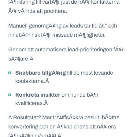
fÃ¶rklaring till varfÃ¶r just de hÃ¤r kontakterna
Ã¤r vÃ¤rda att prioritera.
Manuell genomgÃ¥ng av leads tar tid â€“ och
innebÃ¤r risk fÃ¶r missade mÃ¶jligheter.
Genom att automatisera lead-prioriteringen fÃ¥r
sÃ¤ljare:
Â
Snabbare tillgÃ¥ng
till de mest lovande
kontakterna.
Â
Konkreta insikter
om hur de bÃ¶r
kvalificeras.
Â
Â
Resultatet? Mer trÃ¤ffsÃ¤kra beslut, bÃ¤ttre
konvertering och en Ã¶kad chans att nÃ¥ era
fÃ¶rsÃ¤ljningsmÃ¥l.
Â