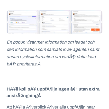
En
popup
visar mer information om
leadet
och
den information som samlats in av agenten samt
annan nyckelinformation om varfÃ¶r detta
lead
bÃ¶r prioriteras.Â
HÃ¥ll koll pÃ¥ uppfÃ¶ljningen â€“ utan extra
anstrÃ¤ngning
Â
Att hÃ¥lla Ã¶verblick Ã¶ver alla uppfÃ¶ljningar