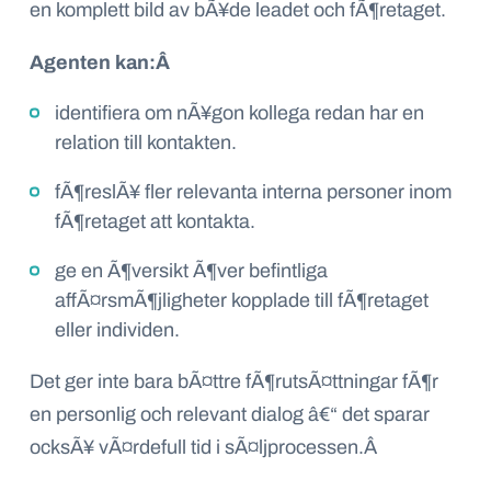
en komplett bild av bÃ¥de leadet och fÃ¶retaget.
Agenten kan:Â
identifiera om nÃ¥gon kollega redan har en
relation till kontakten.
fÃ¶reslÃ¥ fler relevanta interna personer inom
fÃ¶retaget att kontakta.
ge en Ã¶versikt Ã¶ver befintliga
affÃ¤rsmÃ¶jligheter kopplade till fÃ¶retaget
eller individen.
Det ger inte bara bÃ¤ttre fÃ¶rutsÃ¤ttningar fÃ¶r
en personlig och relevant dialog â€“ det sparar
ocksÃ¥ vÃ¤rdefull tid i sÃ¤ljprocessen.
Â