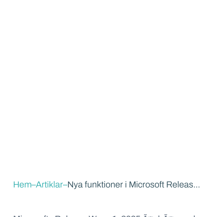
Hem
–
Artiklar
–
Nya funktioner i Microsoft Release Wave 1, 2025 som lyfter försäljningen