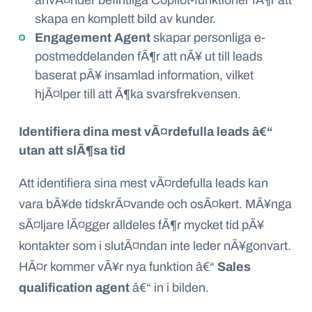
skapa en komplett bild av kunder.
Engagement Agent
skapar personliga e-
postmeddelanden fÃ¶r att nÃ¥ ut till leads
baserat pÃ¥ insamlad information, vilket
hjÃ¤lper till att Ã¶ka svarsfrekvensen.
Identifiera dina mest vÃ¤rdefulla leads â€“
utan att slÃ¶sa tid
Att identifiera sina mest vÃ¤rdefulla leads kan
vara bÃ¥de tidskrÃ¤vande och osÃ¤kert. MÃ¥nga
sÃ¤ljare lÃ¤gger alldeles fÃ¶r mycket tid pÃ¥
kontakter som i slutÃ¤ndan inte leder nÃ¥gonvart.
HÃ¤r kommer vÃ¥r nya funktion â€“
Sales
qualification agent
â€“ in i bilden.