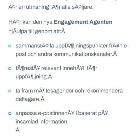
Ã¤r en utmaning fÃ¶r alla sÃ¤ljare.
HÃ¤r kan den nya
Engagement Agenten
hjÃ¤lpa till genom att:
Â
sammanstÃ¤lla uppfÃ¶ljningspunkter frÃ¥n e-
post och andra kommunikationskanaler.
Â
fÃ¶reslÃ¥ relevant innehÃ¥ll fÃ¶r
uppfÃ¶ljning.
Â
ta fram mÃ¶tesagendor och rekommendera
deltagare.
Â
anpassa e-postinnehÃ¥ll baserat pÃ¥
insamlad information.
Â